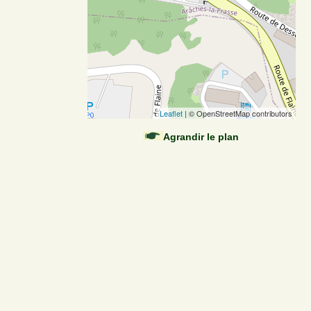
Leaflet
| © OpenStreetMap contributors
Agrandir le plan