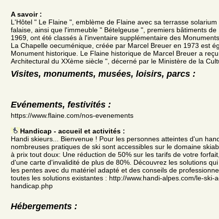
A savoir :
L'Hôtel " Le Flaine ", emblème de Flaine avec sa terrasse solariu
falaise, ainsi que l'immeuble " Bételgeuse ", premiers bâtiments de
1969, ont été classés à l'inventaire supplémentaire des Monuments
La Chapelle oecuménique, créée par Marcel Breuer en 1973 est é
Monument historique. Le Flaine historique de Marcel Breuer a reçu 
Architectural du XXème siècle ", décerné par le Ministère de la Cul
Visites, monuments, musées, loisirs, parcs :
Evénements, festivités :
https://www.flaine.com/nos-evenements
Handicap - accueil et activités :
Handi skieurs... Bienvenue ! Pour les personnes atteintes d'un ha
nombreuses pratiques de ski sont accessibles sur le domaine skiab
à prix tout doux: Une réduction de 50% sur les tarifs de votre forfait
d'une carte d'invalidité de plus de 80%. Découvrez les solutions qui
les pentes avec du matériel adapté et des conseils de professionnel
toutes les solutions existantes : http://www.handi-alpes.com/le-ski-
handicap.php
Hébergements :