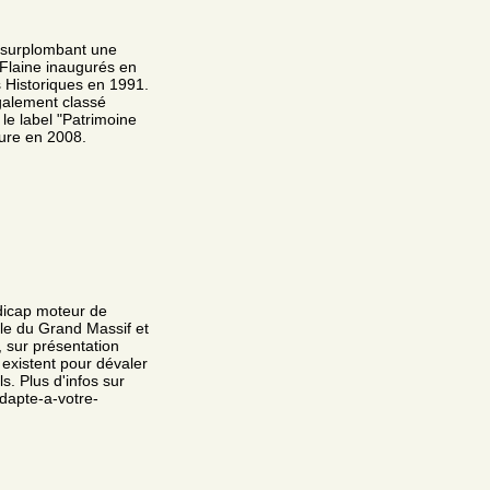
m surplombant une
 Flaine inaugurés en
 Historiques en 1991.
galement classé
le label "Patrimoine
ture en 2008.
ndicap moteur de
le du Grand Massif et
, sur présentation
 existent pour dévaler
s. Plus d'infos sur
adapte-a-votre-