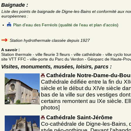
Baignade :
Liste des points de baignade de Digne-les-Bains et conformité aux n
européennes :
Plan d'eau des Ferréols (qualité de l'eau et plan d'accès
)
Station hydrothermale classée depuis 1927
A savoir :
Station thermale - ville fleurie 3 fleurs - ville cathédrale - ville cyclo tou
site VTT FFC - ville-porte du Parc du Verdon - Géoparc de Haute-Pro
Visites, monuments, musées, loisirs, parcs :
Cathédrale Notre-Dame-du-Bou
Cathédrale édifiée entre la fin du XI
siècle et le début du XIVe siècle dan
bas de la ville sur des vestiges dont
certains remontent au IXe siècle. El
photos]
Cathédrale Saint-Jérôme
Co-cathédrale de Digne-les-Bains, 
style néo-gothique. Devant l'aband