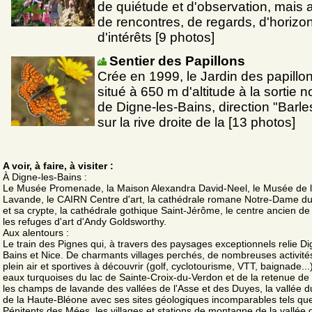
de quiétude et d'observation, mais 
de rencontres, de regards, d'horizo
d'intérêts [9 photos]
Sentier des Papillons
Crée en 1999, le Jardin des papillo
situé à 650 m d'altitude à la sortie n
de Digne-les-Bains, direction "Barle
sur la rive droite de la [13 photos]
A voir, à faire, à visiter :
À Digne-les-Bains :
Le Musée Promenade, la Maison Alexandra David-Neel, le Musée de 
Lavande, le CAIRN Centre d'art, la cathédrale romane Notre-Dame d
et sa crypte, la cathédrale gothique Saint-Jérôme, le centre ancien de l
les refuges d'art d'Andy Goldsworthy.
Aux alentours :
Le train des Pignes qui, à travers des paysages exceptionnels relie Di
Bains et Nice. De charmants villages perchés, de nombreuses activité
plein air et sportives à découvrir (golf, cyclotourisme, VTT, baignade...)
eaux turquoises du lac de Sainte-Croix-du-Verdon et de la retenue de 
les champs de lavande des vallées de l'Asse et des Duyes, la vallée d
de la Haute-Bléone avec ses sites géologiques incomparables tels que
Pénitents des Mées, les villages et stations de montagne de la vallée 