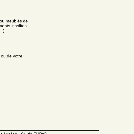
s ou meublés de
ents insolites
..)
e ou de votre