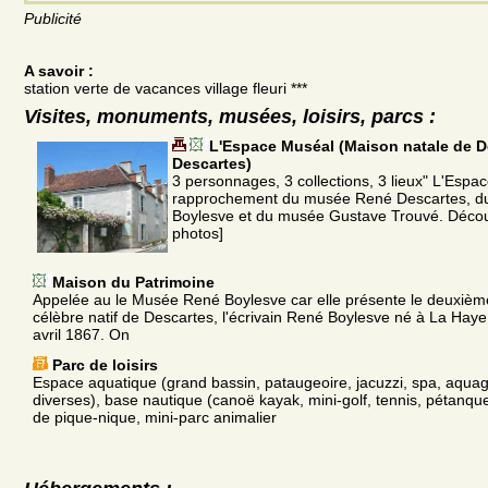
Publicité
A savoir :
station verte de vacances village fleuri ***
Visites, monuments, musées, loisirs, parcs :
L'Espace Muséal (Maison natale de D
Descartes)
3 personnages, 3 collections, 3 lieux" L'Espa
rapprochement du musée René Descartes, 
Boylesve et du musée Gustave Trouvé. Découvr
photos]
Maison du Patrimoine
Appelée au le Musée René Boylesve car elle présente le deuxiè
célèbre natif de Descartes, l'écrivain René Boylesve né à La Haye
avril 1867. On
Parc de loisirs
Espace aquatique (grand bassin, pataugeoire, jacuzzi, spa, aquag
diverses), base nautique (canoë kayak, mini-golf, tennis, pétanque,
de pique-nique, mini-parc animalier