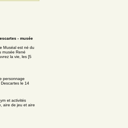
escartes - musée
ce Muséal est né du
du musée René
ez la vie, les [5
me personnage
 Descartes le 14
ym et activités
 aire de jeu et aire