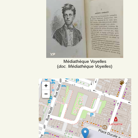
Médiathèque Voyelles
(
doc. Médiathèque Voyelles
)
+
−