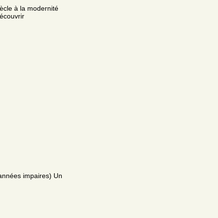
iècle à la modernité
découvrir
(années impaires) Un