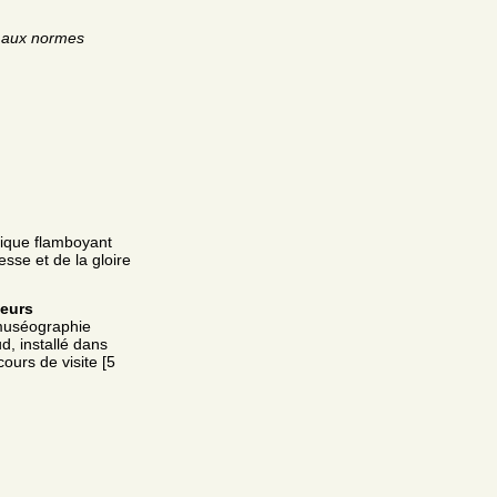
é aux normes
hique flamboyant
sse et de la gloire
leurs
muséographie
d, installé dans
ours de visite [5