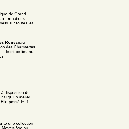
tique de Grand
s informations
eils sur toutes les
ues Rousseau
lon des Charmettes
 décrit ce lieu aux
os]
 à disposition du
insi qu'un atelier
 Elle possède [1
te une collection
 du Moyen-âge au