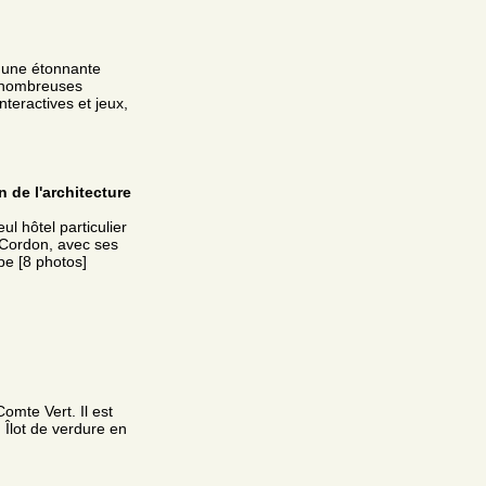
 une étonnante
 nombreuses
teractives et jeux,
n de l'architecture
ul hôtel particulier
 Cordon, avec ses
pe [8 photos]
omte Vert. Il est
 Îlot de verdure en