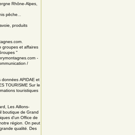
vergne Rhône-Alpes,
mis pêche...
avoie, produits
tagnes.com.
e groupes et affaires
Groupes "
berymontagnes.com -
communication /
des données APIDAE et
ES TOURISME Sur le
mations touristiques
rd, Les Aillons-
il boutique de Grand
iques d'un Office de
 notre région. On peut
grande qualité. Des