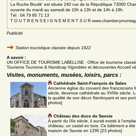
La Ruche Boutik' est située 240 rue de la République 73000 Cham
ouverte du mardi au samedi de 10h à 13h et de 14h à 18h.
Tél : 04 79 85 71 13
T O U T R E N S E I G N E M E N T S U R www.chamberymonta
Publicité
Station touristique classée depuis 1922
A savoir :
UN OFFICE DE TOURISME LABELLISE : Office de tourisme classé c
Tourisme Tourisme & Handicap Vignobles et découvertes Accueil vé
Visites, monuments, musées, loisirs, parcs :
Cathédrale Saint-François de Sales
Ancienne église du couvent des franciscains 
siècle, devenue cathédrale au XVIIIe siècle. 
la qualité de son décor flamboyant et ses port
photos]
Château des ducs de Savoie
À partir du IXe siècle, il aurait existé à l'emp
château, un castel en bois. Ce bâtiment a été
maison de Savoie en 1295 [23 photos]