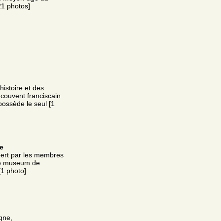
21 photos]
istoire et des
 couvent franciscain
possède le seul [1
ie
lbert par les membres
 le museum de
[1 photo]
gne,