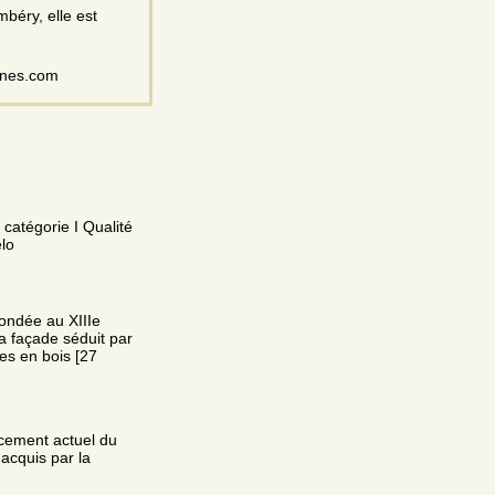
béry, elle est
gnes.com
atégorie I Qualité
lo
fondée au XIIIe
La façade séduit par
es en bois [27
lacement actuel du
 acquis par la