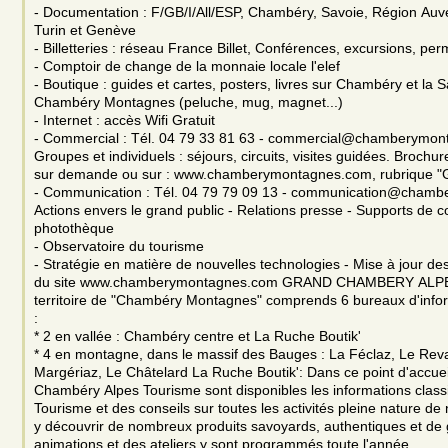
- Documentation : F/GB/I/All/ESP, Chambéry, Savoie, Région Au
Turin et Genève
- Billetteries : réseau France Billet, Conférences, excursions, per
- Comptoir de change de la monnaie locale l'elef
- Boutique : guides et cartes, posters, livres sur Chambéry et la S
Chambéry Montagnes (peluche, mug, magnet...)
- Internet : accès Wifi Gratuit
- Commercial : Tél. 04 79 33 81 63 - commercial@chamberymon
Groupes et individuels : séjours, circuits, visites guidées. Brochur
sur demande ou sur : www.chamberymontagnes.com, rubrique "
- Communication : Tél. 04 79 79 09 13 - communication@cham
Actions envers le grand public - Relations presse - Supports de 
photothèque
- Observatoire du tourisme
- Stratégie en matière de nouvelles technologies - Mise à jour 
du site www.chamberymontagnes.com GRAND CHAMBERY ALP
territoire de "Chambéry Montagnes" comprends 6 bureaux d'infor
:
* 2 en vallée : Chambéry centre et La Ruche Boutik'
* 4 en montagne, dans le massif des Bauges : La Féclaz, Le Reva
Margériaz, Le Châtelard La Ruche Boutik': Dans ce point d'accue
Chambéry Alpes Tourisme sont disponibles les informations class
Tourisme et des conseils sur toutes les activités pleine nature de
y découvrir de nombreux produits savoyards, authentiques et de 
animations et des ateliers y sont programmés toute l'année.