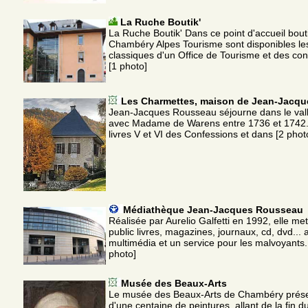
La Ruche Boutik'
La Ruche Boutik' Dans ce point d'accueil bou
Chambéry Alpes Tourisme sont disponibles le
classiques d'un Office de Tourisme et des cons
[1 photo]
Les Charmettes, maison de Jean-Jacq
Jean-Jacques Rousseau séjourne dans le val
avec Madame de Warens entre 1736 et 1742. Il
livres V et VI des Confessions et dans [2 phot
Médiathèque Jean-Jacques Rousseau
Réalisée par Aurelio Galfetti en 1992, elle met
public livres, magazines, journaux, cd, dvd... a
multimédia et un service pour les malvoyants.
photo]
Musée des Beaux-Arts
Le musée des Beaux-Arts de Chambéry présen
d'une centaine de peintures, allant de la fin