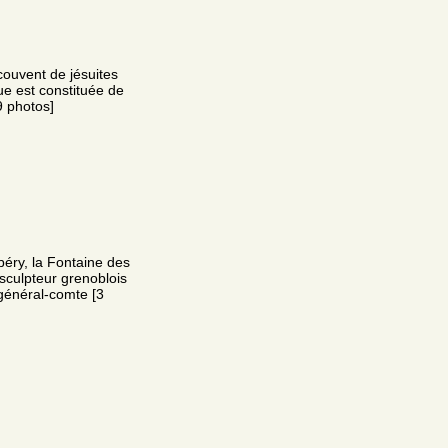
couvent de jésuites
ue est constituée de
9 photos]
éry, la Fontaine des
 sculpteur grenoblois
général-comte [3