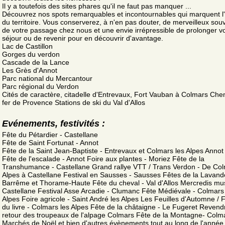
Il y a toutefois des sites phares qu'il ne faut pas manquer ...
Découvrez nos spots remarquables et incontournables qui marquent l'
du territoire. Vous conserverez, à n'en pas douter, de merveilleux sou
de votre passage chez nous et une envie irrépressible de prolonger v
séjour ou de revenir pour en découvrir d'avantage.
Lac de Castillon
Gorges du verdon
Cascade de la Lance
Les Grès d'Annot
Parc national du Mercantour
Parc régional du Verdon
Cités de caractère, citadelle d'Entrevaux, Fort Vauban à Colmars Che
fer de Provence Stations de ski du Val d'Allos
Evénements, festivités :
Fête du Pétardier - Castellane
Fête de Saint Fortunat - Annot
Fête de la Saint Jean-Baptiste - Entrevaux et Colmars les Alpes Annot 
Fête de l'escalade - Annot Foire aux plantes - Moriez Fête de la
Transhumance - Castellane Grand rallye VTT / Trans Verdon - De Col
Alpes à Castellane Festival en Sausses - Sausses Fêtes de la Lavand
Barrême et Thorame-Haute Fête du cheval - Val d'Allos Mercredis mu
Castellane Festival Asse Arcadie - Clumanc Fête Médiévale - Colmars
Alpes Foire agricole - Saint André les Alpes Les Feuilles d'Automne / F
du livre - Colmars les Alpes Fête de la châtaigne - Le Fugeret Revend
retour des troupeaux de l'alpage Colmars Fête de la Montagne- Colm
Marchés de Noël et bien d'autres évènements tout au long de l'année