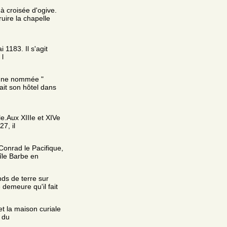
à croisée d'ogive.
uire la chapelle
1183. Il s'agit
 l
agne nommée "
ait son hôtel dans
e.Aux XIIIe et XIVe
27, il
Conrad le Pacifique,
île Barbe en
ds de terre sur
 demeure qu'il fait
et la maison curiale
 du