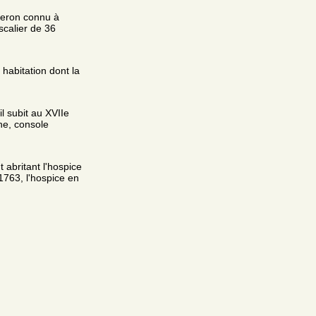
rgeron connu à
scalier de 36
 habitation dont la
il subit au XVIIe
he, console
 abritant l'hospice
1763, l'hospice en