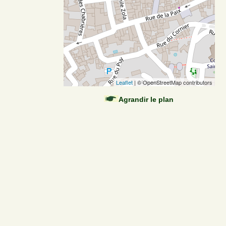
Leaflet
| © OpenStreetMap contributors
Agrandir le plan