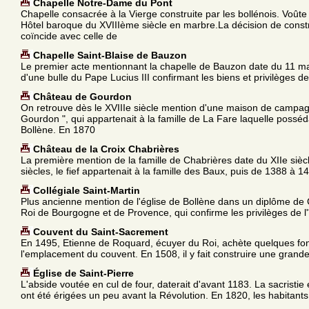
Chapelle Notre-Dame du Pont
Chapelle consacrée à la Vierge construite par les bollénois. Voûte 
Hôtel baroque du XVIIIème siècle en marbre.La décision de constr
coïncide avec celle de
Chapelle Saint-Blaise de Bauzon
Le premier acte mentionnant la chapelle de Bauzon date du 11 mai 
d'une bulle du Pape Lucius III confirmant les biens et privilèges de
Château de Gourdon
On retrouve dès le XVIIIe siècle mention d'une maison de camp
Gourdon ", qui appartenait à la famille de La Fare laquelle posséd
Bollène. En 1870
Château de la Croix Chabrières
La première mention de la famille de Chabrières date du XIIe siècl
siècles, le fief appartenait à la famille des Baux, puis de 1388 à 14
Collégiale Saint-Martin
Plus ancienne mention de l'église de Bollène dans un diplôme de 
Roi de Bourgogne et de Provence, qui confirme les privilèges de l'
Couvent du Saint-Sacrement
En 1495, Etienne de Roquard, écuyer du Roi, achète quelques fon
l'emplacement du couvent. En 1508, il y fait construire une grande
Église de Saint-Pierre
L'abside voutée en cul de four, daterait d'avant 1183. La sacristie 
ont été érigées un peu avant la Révolution. En 1820, les habitants