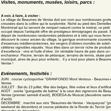
Visites, monuments, musées, loisirs, parcs :
A voir, à faire, à visiter :
Le village de Beaumes de Venise doit son nom aux nombreuses grott
creusées dans la colline qui le surplombe. Niché au pied des Dentelle
Montmirail qui lui servent de rempart naturel contre le mistral, ce petit
occupé depuis l'antiquité offre de prestigieux témoignages du passé. Il
départ de nombreuses randonnées pédestres et à vélo qui vous feron
découvrir le coeur ancien du village, la garrigue environnante couvert
d'essences méditerranéennes, les vergers d'oliviers inondés de soleil 
célèbres vignobles réputés. Vous êtes dans un terroir riche de produit
d'excellence : vins et huile d'olive. Un véritable havre de paix dans un 
enchanteur. Piscine, terrain de pétanque, terrains de tennis, skate par
municipal, aires de jeux pour enfants... Il y a tout pour plaire à Beau
Venise !
Evénements, festivités :
JUIN : course cyclosportive "GRANFONDO Mont Ventoux - Beaumes-
Venise.
JUILLET : Bal du 13 juillet, fête des belges, fête votive et feux d'artific
AOÛT : soirée "guinguette de balma" à la cave des vignerons de Be
Venise (premier samedi d'août), BODEGA du Muscat (deuxième same
d'août).
DECEMBRE : marché aux vins "Beaumes-de-Venise - Vacqueyras" (p
weekend de décembre) et course pédestre de la Ronde du Terroir (pr
dimanche de décembre).