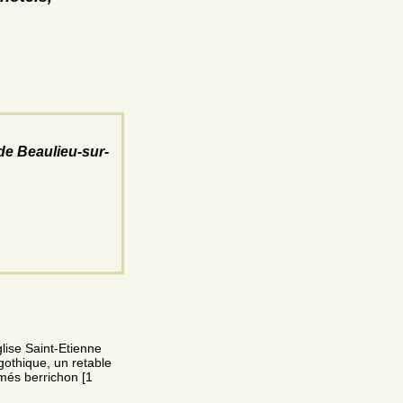
de Beaulieu-sur-
glise Saint-Etienne
othique, un retable
més berrichon [1