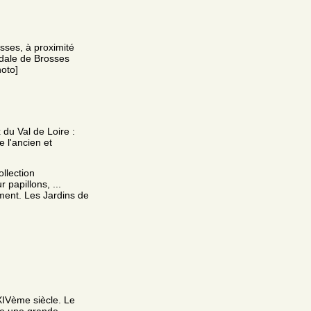
ses, à proximité
idale de Brosses
hoto]
 du Val de Loire :
 l'ancien et
ollection
 papillons, ...
ment. Les Jardins de
XIVème siècle. Le
ite une grande