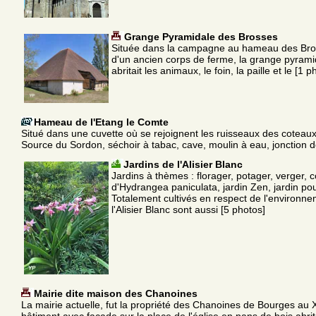
Grange Pyramidale des Brosses
Située dans la campagne au hameau des Bros
d'un ancien corps de ferme, la grange pyram
abritait les animaux, le foin, la paille et le [1 p
Hameau de l'Etang le Comte
Situé dans une cuvette où se rejoignent les ruisseaux des coteaux
Source du Sordon, séchoir à tabac, cave, moulin à eau, jonction de
Jardins de l'Alisier Blanc
Jardins à thèmes : florager, potager, verger, c
d'Hydrangea paniculata, jardin Zen, jardin pour
Totalement cultivés en respect de l'environne
l'Alisier Blanc sont aussi [5 photos]
Mairie dite maison des Chanoines
La mairie actuelle, fut la propriété des Chanoines de Bourges au 
bâtiment avec façade sur la place de l'église en pans de bois abr