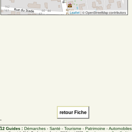
Leaflet
| © OpenStreetMap contributors
retour Fiche
12 Guides :
Démarches - Santé - Tourisme - Patrimoine - Automobiles