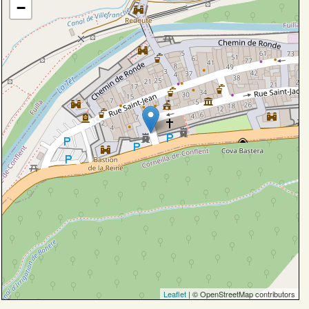
−
Leaflet
| © OpenStreetMap contributors