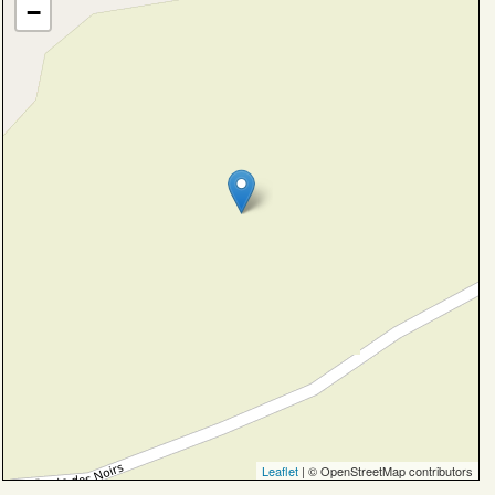
−
Leaflet
| © OpenStreetMap contributors