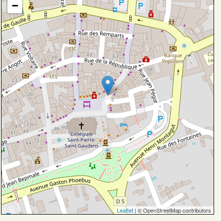
−
Leaflet
| © OpenStreetMap contributors