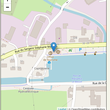
−
Leaflet
| © OpenStreetMap contributors