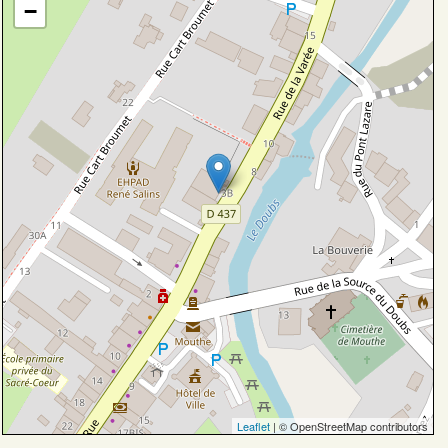
−
Leaflet
| © OpenStreetMap contributors