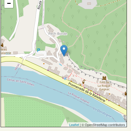
−
Leaflet
| © OpenStreetMap contributors