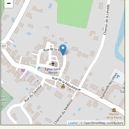
−
Leaflet
| © OpenStreetMap contributors