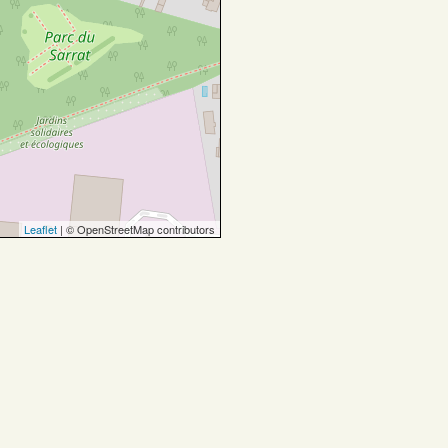
Leaflet
| © OpenStreetMap contributors