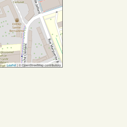
Leaflet
| © OpenStreetMap contributors