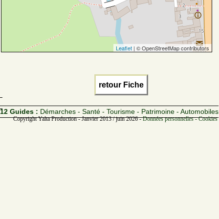
Leaflet
| © OpenStreetMap contributors
retour Fiche
12 Guides :
Démarches - Santé - Tourisme - Patrimoine - Automobiles
Copyright Yalta Production - Janvier 2013 / juin 2026 -
Données personnelles - Cookies