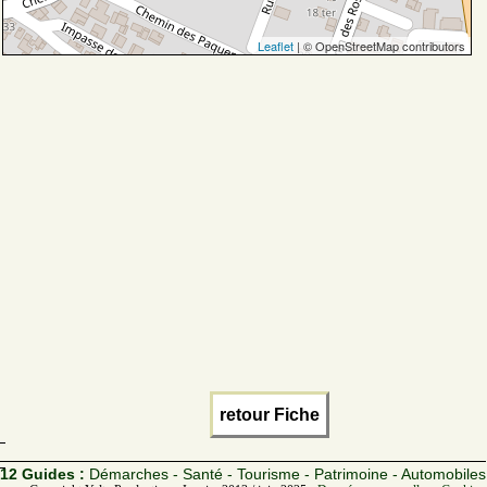
Leaflet
| © OpenStreetMap contributors
retour Fiche
12 Guides :
Démarches - Santé - Tourisme - Patrimoine - Automobiles