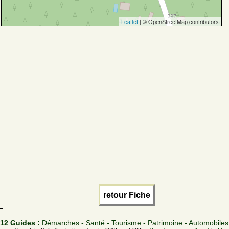
Leaflet
| © OpenStreetMap contributors
retour Fiche
12 Guides :
Démarches - Santé - Tourisme - Patrimoine - Automobiles