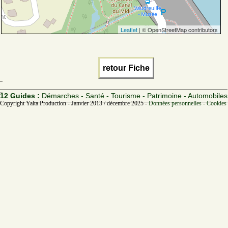
Leaflet
| © OpenStreetMap contributors
retour Fiche
12 Guides :
Démarches - Santé - Tourisme - Patrimoine - Automobiles
Copyright Yalta Production - Janvier 2013 / décembre 2025 -
Données personnelles - Cookies