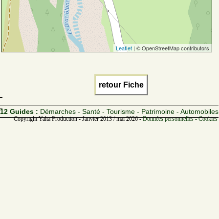
Leaflet
| © OpenStreetMap contributors
retour Fiche
12 Guides :
Démarches - Santé - Tourisme - Patrimoine - Automobiles
Copyright Yalta Production - Janvier 2013 / mai 2026 -
Données personnelles - Cookies