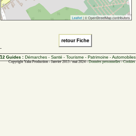
Leaflet
| © OpenStreetMap contributors
retour Fiche
12 Guides :
Démarches - Santé - Tourisme - Patrimoine - Automobiles
Copyright Yalta Production - Janvier 2013 / mai 2024 -
Données personnelles - Cookies