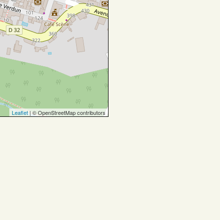
Leaflet
| © OpenStreetMap contributors