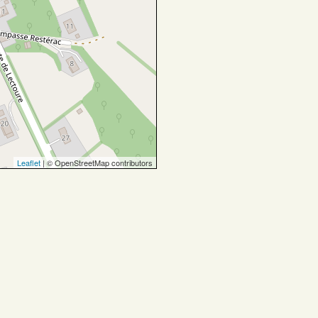
Leaflet
| © OpenStreetMap contributors