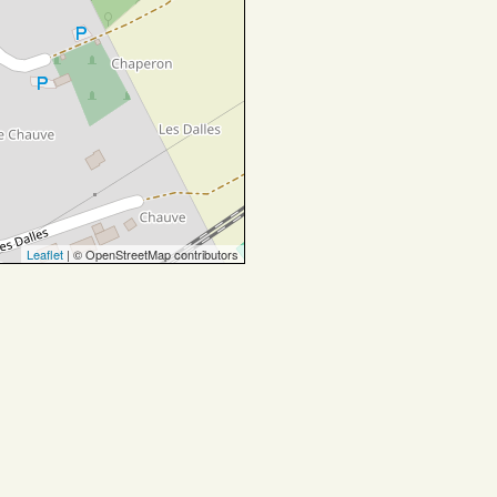
Leaflet
| © OpenStreetMap contributors