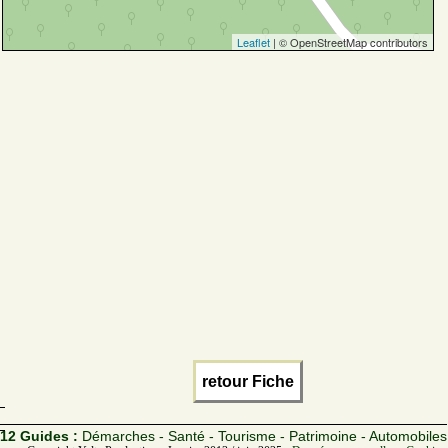
Leaflet
| © OpenStreetMap contributors
retour Fiche
12 Guides :
Démarches - Santé - Tourisme - Patrimoine - Automobiles