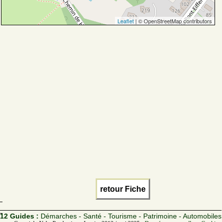
Leaflet
| © OpenStreetMap contributors
retour Fiche
12 Guides :
Démarches - Santé - Tourisme - Patrimoine - Automobiles