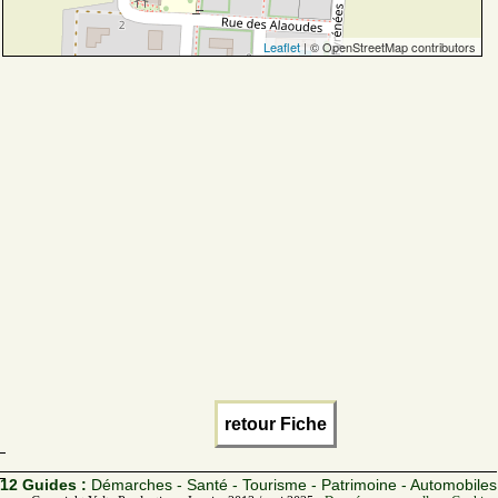
Leaflet
| © OpenStreetMap contributors
retour Fiche
12 Guides :
Démarches - Santé - Tourisme - Patrimoine - Automobiles