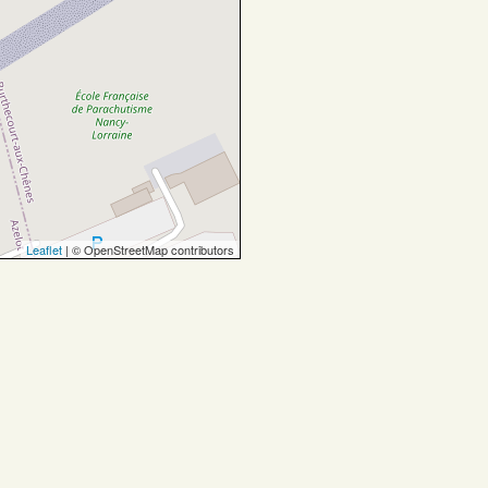
Leaflet
| © OpenStreetMap contributors