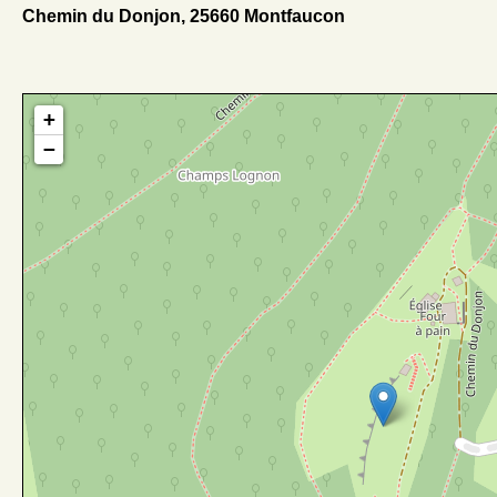
Chemin du Donjon, 25660 Montfaucon
+
−