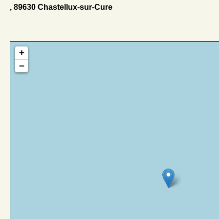
, 89630 Chastellux-sur-Cure
+
−