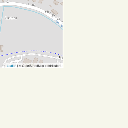
Leaflet
| © OpenStreetMap contributors