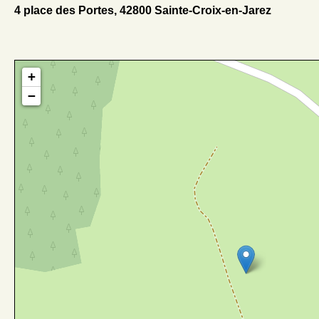
4 place des Portes, 42800 Sainte-Croix-en-Jarez
+
−