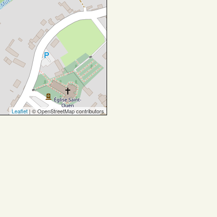
Leaflet
| © OpenStreetMap contributors