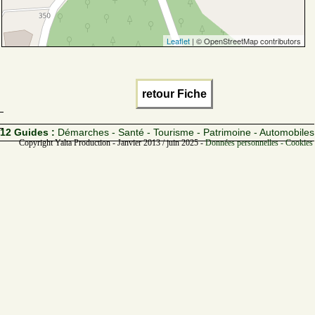
Leaflet
| © OpenStreetMap contributors
retour Fiche
12 Guides :
Démarches - Santé - Tourisme - Patrimoine - Automobiles
Copyright Yalta Production - Janvier 2013 / juin 2025 -
Données personnelles - Cookies