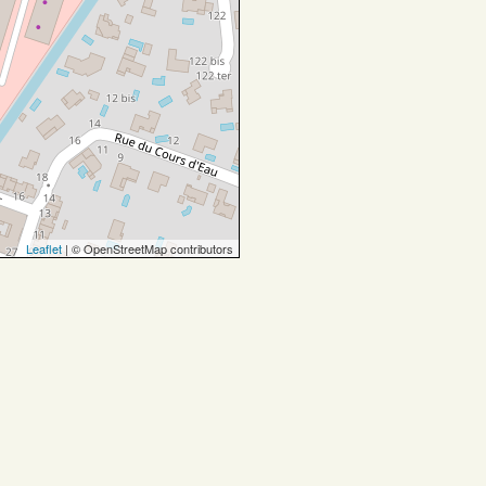
Leaflet
| © OpenStreetMap contributors