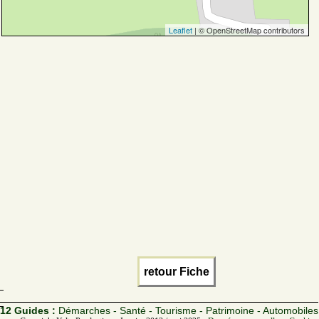
Leaflet
| © OpenStreetMap contributors
retour Fiche
12 Guides :
Démarches - Santé - Tourisme - Patrimoine - Automobiles