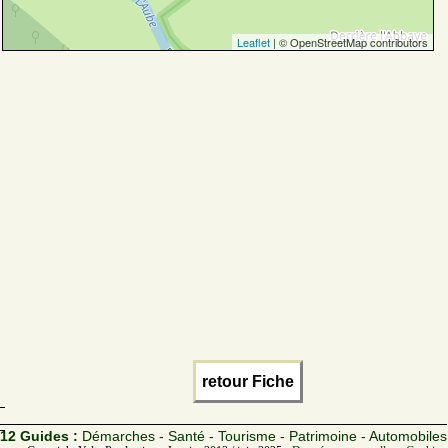
Leaflet
| © OpenStreetMap contributors
retour Fiche
12 Guides :
Démarches - Santé - Tourisme - Patrimoine - Automobiles