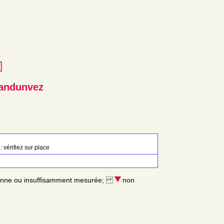
e
Landunvez
: vérifiez sur place
enne ou insuffisamment mesurée;
non