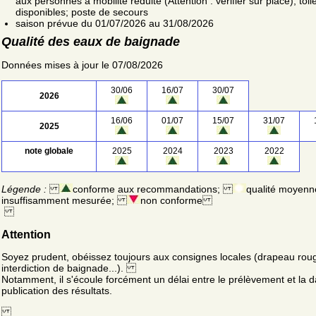
aux personnes à mobilité réduite (Attention : vérifier sur place); toil
disponibles; poste de secours
saison prévue du 01/07/2026 au 31/08/2026
Qualité des eaux de baignade
Données mises à jour le 07/08/2026
30/06
16/07
30/07
2026
16/06
01/07
15/07
31/07
2025
note globale
2025
2024
2023
2022
Légende :
conforme aux recommandations;
qualité moyenn
insuffisamment mesurée;
non conforme
Attention
Soyez prudent, obéissez toujours aux consignes locales (drapeau rou
interdiction de baignade...).
Notamment, il s'écoule forcément un délai entre le prélèvement et la d
publication des résultats.