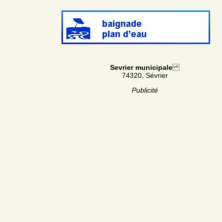
Sevrier municipale
74320, Sévrier
Publicité