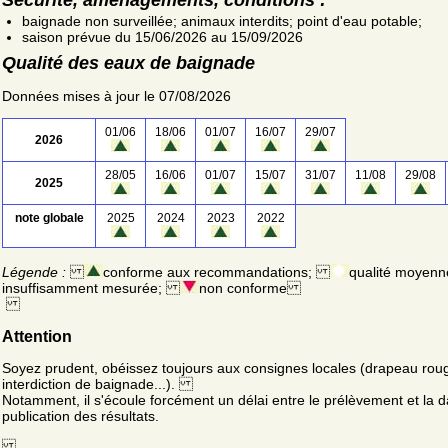
baignade non surveillée; animaux interdits; point d'eau potable;
saison prévue du 15/06/2026 au 15/09/2026
Qualité des eaux de baignade
Données mises à jour le 07/08/2026
01/06
18/06
01/07
16/07
29/07
2026
28/05
16/06
01/07
15/07
31/07
11/08
29/08
2025
note globale
2025
2024
2023
2022
Légende :
conforme aux recommandations;
qualité moyenn
insuffisamment mesurée;
non conforme
Attention
Soyez prudent, obéissez toujours aux consignes locales (drapeau rou
interdiction de baignade...).
Notamment, il s'écoule forcément un délai entre le prélèvement et la d
publication des résultats.