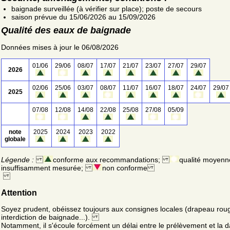
baignade surveillée (à vérifier sur place); poste de secours
saison prévue du 15/06/2026 au 15/09/2026
Qualité des eaux de baignade
Données mises à jour le 06/08/2026
01/06
29/06
08/07
17/07
21/07
23/07
27/07
29/07
2026
02/06
25/06
03/07
08/07
11/07
16/07
18/07
24/07
29/07
2025
07/08
12/08
14/08
22/08
25/08
27/08
05/09
note
2025
2024
2023
2022
globale
Légende :
conforme aux recommandations;
qualité moyenn
insuffisamment mesurée;
non conforme
Attention
Soyez prudent, obéissez toujours aux consignes locales (drapeau rou
interdiction de baignade...).
Notamment, il s'écoule forcément un délai entre le prélèvement et la d