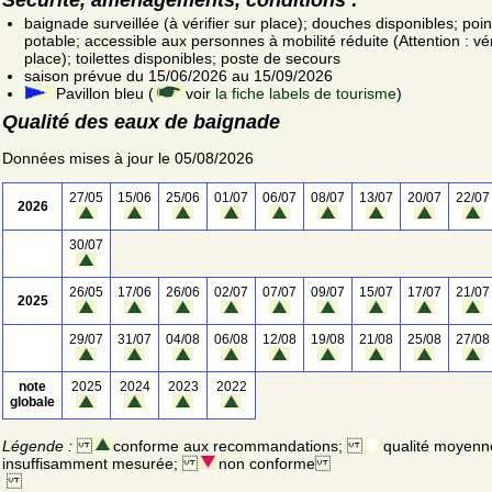
baignade surveillée (à vérifier sur place); douches disponibles; poin
potable; accessible aux personnes à mobilité réduite (Attention : vér
place); toilettes disponibles; poste de secours
saison prévue du 15/06/2026 au 15/09/2026
Pavillon bleu (
voir
la fiche labels de tourisme
)
Qualité des eaux de baignade
Données mises à jour le 05/08/2026
27/05
15/06
25/06
01/07
06/07
08/07
13/07
20/07
22/07
2026
30/07
26/05
17/06
26/06
02/07
07/07
09/07
15/07
17/07
21/07
2025
29/07
31/07
04/08
06/08
12/08
19/08
21/08
25/08
27/08
note
2025
2024
2023
2022
globale
Légende :
conforme aux recommandations;
qualité moyenn
insuffisamment mesurée;
non conforme