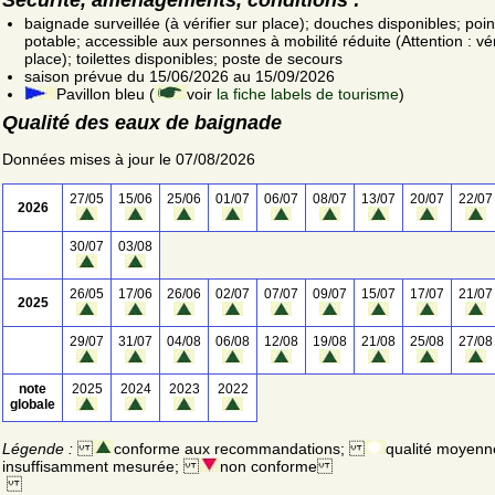
baignade surveillée (à vérifier sur place); douches disponibles; poin
potable; accessible aux personnes à mobilité réduite (Attention : vér
place); toilettes disponibles; poste de secours
saison prévue du 15/06/2026 au 15/09/2026
Pavillon bleu (
voir
la fiche labels de tourisme
)
Qualité des eaux de baignade
Données mises à jour le 07/08/2026
27/05
15/06
25/06
01/07
06/07
08/07
13/07
20/07
22/07
2026
30/07
03/08
26/05
17/06
26/06
02/07
07/07
09/07
15/07
17/07
21/07
2025
29/07
31/07
04/08
06/08
12/08
19/08
21/08
25/08
27/08
note
2025
2024
2023
2022
globale
Légende :
conforme aux recommandations;
qualité moyenn
insuffisamment mesurée;
non conforme