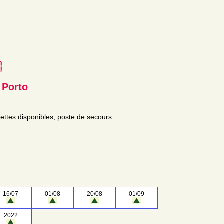
e
 Porto
ilettes disponibles; poste de secours
16/07
01/08
20/08
01/09
2022