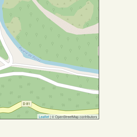
Leaflet
| © OpenStreetMap contributors