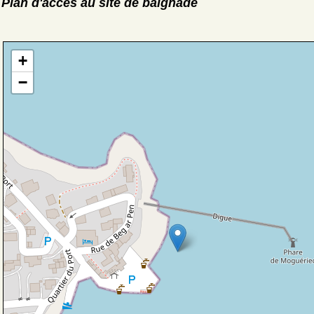
Plan d'accès au site de baignade
+
−