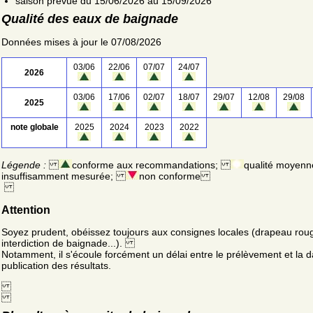
saison prévue du 15/06/2026 au 15/09/2026
Qualité des eaux de baignade
Données mises à jour le 07/08/2026
03/06
22/06
07/07
24/07
2026
03/06
17/06
02/07
18/07
29/07
12/08
29/08
2025
note globale
2025
2024
2023
2022
Légende :
conforme aux recommandations;
qualité moyenn
insuffisamment mesurée;
non conforme
Attention
Soyez prudent, obéissez toujours aux consignes locales (drapeau rou
interdiction de baignade...).
Notamment, il s'écoule forcément un délai entre le prélèvement et la d
publication des résultats.